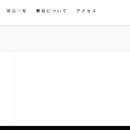
製 品 一 覧
弊 社 に つ い て
ア ク セ ス