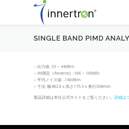
コ
ン
テ
ン
ツ
へ
SINGLE BAND PIMD ANAL
ス
キ
ッ
プ
– 出力値: 33 ~ 44dBm
– IM測定（Reverse): -166 ~ 168dBc
– 平均ノイズ値: -140dBm
– 寸法: 幅482.6 x 高さ175.3 x 奥行508mm
製品詳細は本社公式サイトをご覧ください。
詳細は