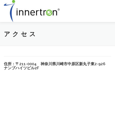
コ
ン
テ
ン
ツ
へ
製 品 一 覧
弊 社 に つ い て
ア ク セ ス
ア ク セ ス
ス
キ
ッ
プ
住所：〒211-0004 神奈川県川崎市中原区新丸子東2-926
ナンブハイツビル2F