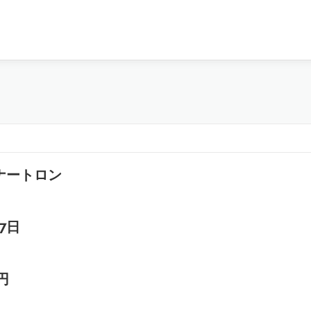
ートロン
7日
円