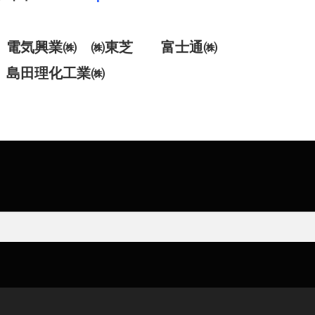
気 電気興業㈱ ㈱東芝 富士通㈱
島田理化工業㈱