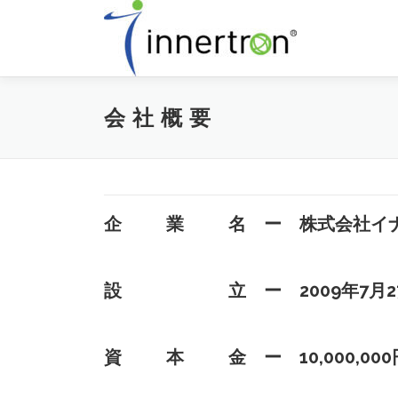
コ
ン
テ
ン
ツ
へ
会 社 概 要
ス
キ
ッ
プ
企 業 名 ー 株式会社イナ
設 立 ー 2009年7月2
資 本 金 ー 10,000,000