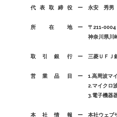
代 表 取 締 役 ー 永安 秀男
所 在 地 ー 〒211-000
神奈川県川崎市中原区新丸
取 引 銀 行 ー 三菱ＵＦＪ
営 業 品 目 ー 1.高周波マ
2.マイクロ波用電子
3.電子機器器具の
本 社 情 報 ー 本社ウェ