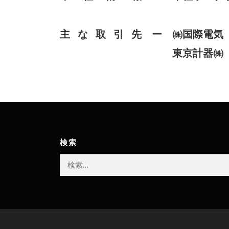
主 な 取 引 先 ー ㈱国際電
東京計器㈱
検索
検
索: