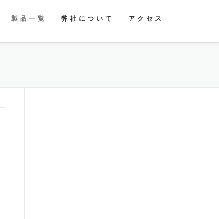
製 品 一 覧
弊 社 に つ い て
ア ク セ ス